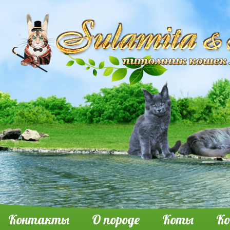
Контакты
О породе
Коты
К