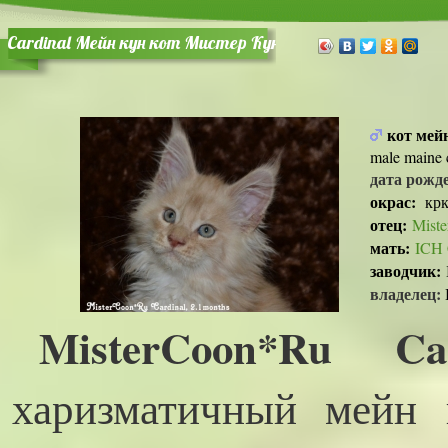
Cardinal Мейн кун кот Мистер Кун
кот мей
male maine
дата рожд
окрас:
кркр
отец:
Miste
мать:
ICH 
заводчик:
владелец:
MisterCoon*Ru
харизматичный мейн 