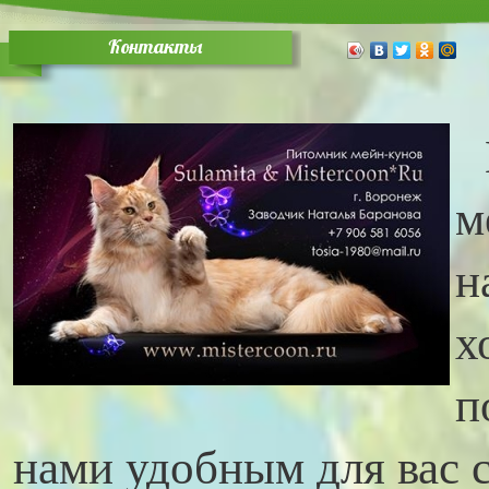
Контакты
м
н
х
п
нами удобным для вас 