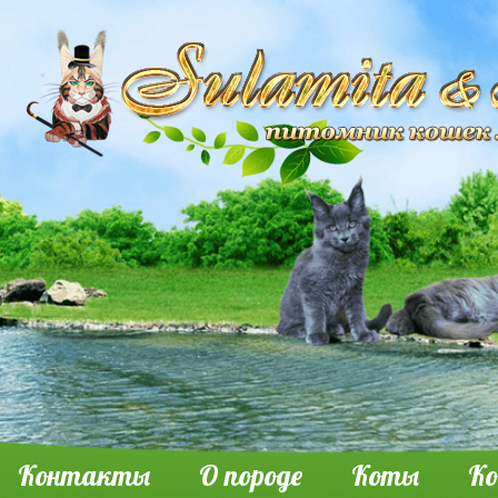
Контакты
О породе
Коты
К