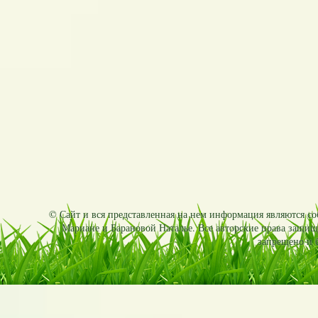
© Сайт и вся представленная на нем информация являются соб
Мариане и Барановой Наталье. Все авторские права защищ
запрещено и б