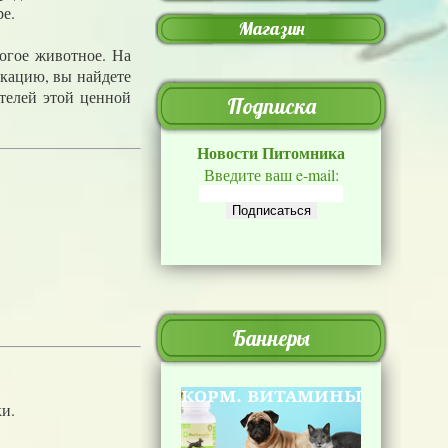
е.
Магазин
огое животное. На
кацию, вы найдете
телей этой ценной
Подписка
Новости Питомника
Введите ваш e-mail:
Баннеры
и.