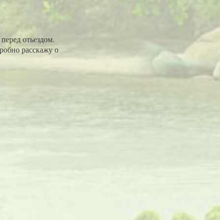
перед отьездом.
дробно расскажу о