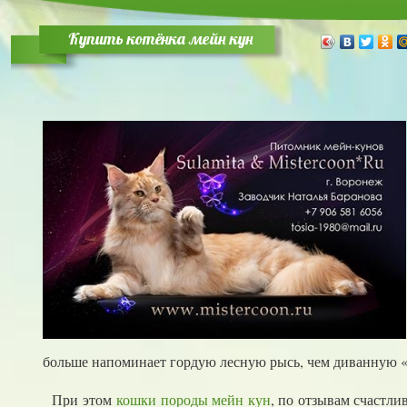
Купить котёнка мейн кун
больше напоминает гордую лесную рысь, чем диванную 
При этом
кошки породы мейн кун
, по отзывам счастли