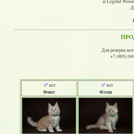
и Legend Wood 
Д
ПРО
Для резерва ко
+7 (905) 04
кот
кот
Финт
Флэш