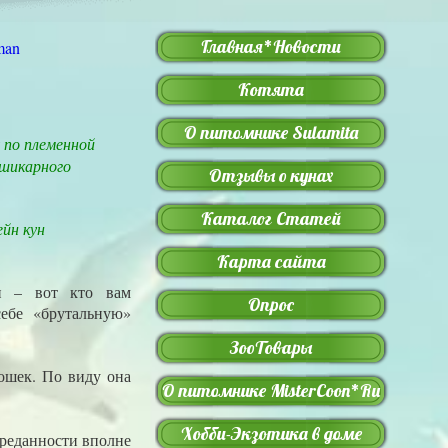
Главная*Новости
Котята
О питомнике Sulamita
по племенной
 шикарного
Отзывы о кунах
Каталог Статей
йн кун
Карта сайта
н – вот кто вам
Опрос
себе «брутальную»
ЗооТовары
ошек. По виду она
О питомнике MisterCoon*Ru
Хобби-Экзотика в доме
преданности вполне