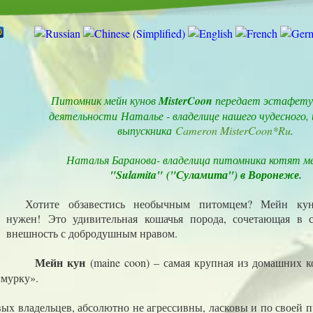
Питомник мейн кунов
MisterCoon
передает эстафету 
деятельности Наталье - владелице нашего чудесного,
выпускника
Cameron MisterCoon*Ru
.
Наталья Баранова- владелица питомника котят ме
"Sulamita
"
("Суламита") в Воронеже.
Хотите обзавестись необычным питомцем? Мейн ку
нужен!
Это удивительная кошачья порода, сочетающая в 
внешность с добродушным нравом.
Мейн кун
(maine coon) – самая крупная из домашних к
«мурку».
вых владельцев, абсолютно не агрессивны, ласковы и по своей 