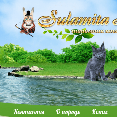
Контакты
О породе
Коты