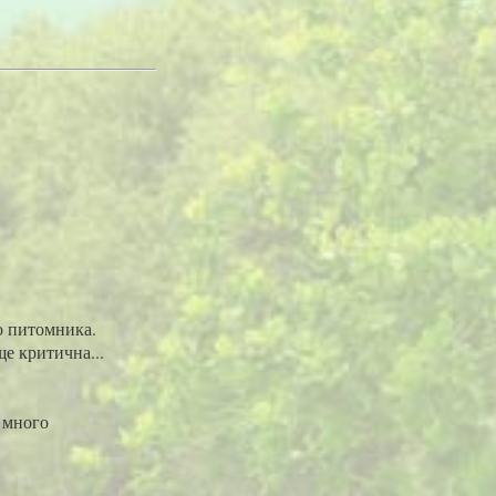
о питомника.
е критична...
х много