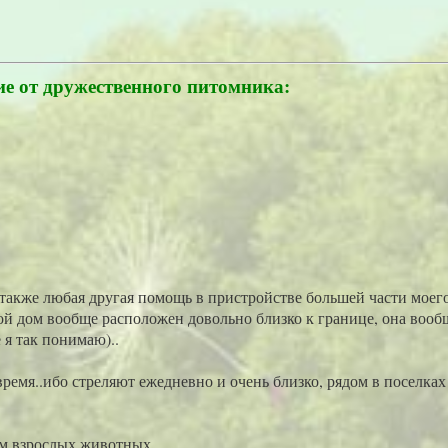
е от дружественного питомника:
также любая другая помощь в пристройстве большей части моег
ой дом вообще расположен довольно близко к границе, она вообщ
 я так понимаю)..
время..ибо стреляют ежедневно и очень близко, рядом в поселка
м взрослых животных...