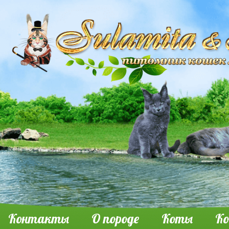
Контакты
О породе
Коты
К