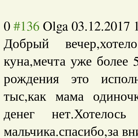
0
#136
Olga
03.12.2017 
Добрый вечер,хоте
куна,мечта уже более 
рождения это испол
тыс,как мама одиноч
денег нет.Хотелос
мальчика.спасиб
о,за в