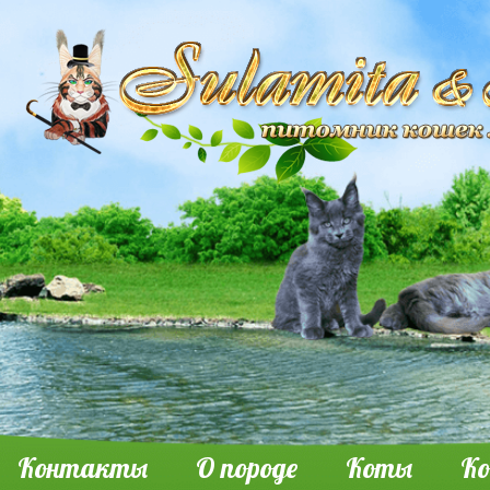
Контакты
О породе
Коты
К