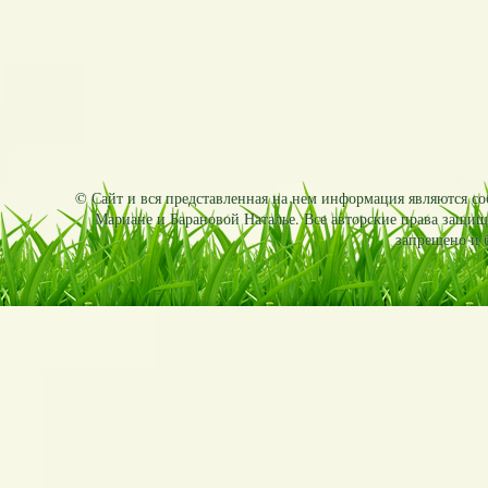
© Сайт и вся представленная на нем информация являются соб
Мариане и Барановой Наталье. Все авторские права защищ
запрещено и б