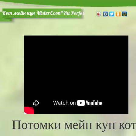
Кот мейн кун MisterCoon*Ru Perfect Cat (Сэм)
Потомки мейн кун ко