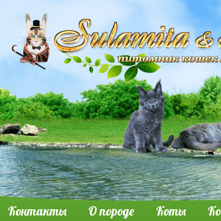
Контакты
О породе
Коты
К