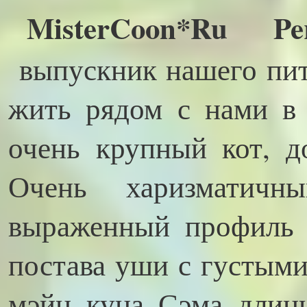
MisterCoon*Ru 
выпускник нашего пит
жить рядом с нами в 
очень крупный кот, д
Очень харизматичн
выраженный профиль 
постава уши с густыми
мэйн куна Сэма длинн