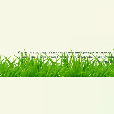
© Сайт и вся представленная на нем информация являются соб
Мариане и Барановой Наталье. Все авторские права защищ
запрещено и б