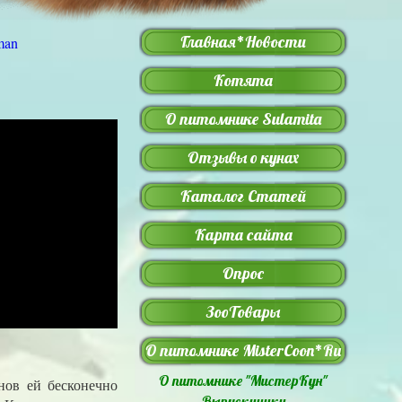
Главная*Новости
Котята
О питомнике Sulamita
Отзывы о кунах
Каталог Статей
Карта сайта
Опрос
ЗооТовары
О питомнике MisterCoon*Ru
О питомнике "МистерКун"
нов ей бесконечно
Выпускиники