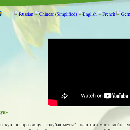
кун»
йн кун по прозвищу "голубая мечта", наш питомник мейн ку