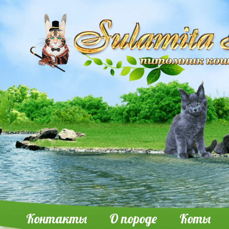
Контакты
О породе
Коты