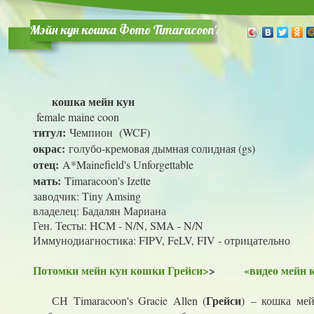
Мэйн кун кошка Фото Timaracoon's Gracie Allen
кошка мейн кун
female maine coon
титул:
Чемпион (WCF)
окрас:
голубо-кремовая дымная солидная (gs)
отец:
A*Mainefield's Unforgettable
мать:
Timaracoon's Izette
заводчик: Tiny Amsing
владелец: Бадалян Мариана
Ген. Тесты: HCM - N/N, SMA - N/N
Иммунодиагностика: FIPV, FeLV, FIV - отрицательно
Потомки мейн кун кошки Грейси>
>
«видео мейн 
Грейси
СН Timaracoon's Gracie Allen (
) – кошка ме