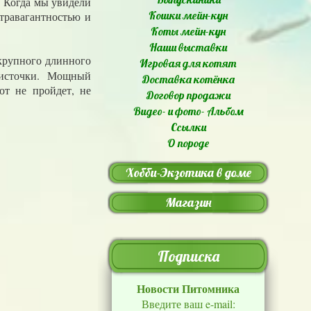
. Когда мы увидели
Кошки мейн-кун
стравагантностью и
Коты мейн-кун
Наши выставки
крупного длинного
Игровая для котят
кисточки. Мощный
Доставка котёнка
от не пройдет, не
Договор продажи
Видео- и фото- Альбом
Ссылки
О породе
Хобби-Экзотика в доме
Магазин
Подписка
Новости Питомника
Введите ваш e-mail: