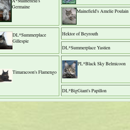
A*Mainefield's
Germaine
Mainefield's Amelie Poulain
Hektor of Beyrouth
DL*Summerplace
Gillespie
DL*Summerplace Yastien
PL*Black Sky Belmicoon
Timaracoon's Flamengo
DL*BigGiant's Papillon