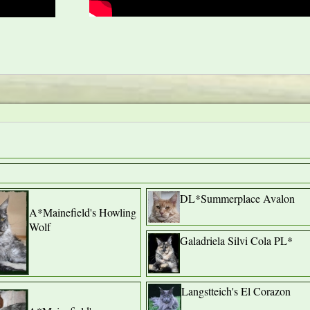
DL*Summerplace Avalon
A*Mainefield's Howling
Wolf
Galadriela Silvi Cola PL*
Langstteich's El Corazon