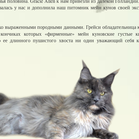
чья половина. Gracie Allen к нам привезли из далекой Голландии
казалась у нас и дополнила наш питомник мейн кунов своей эк
ко выраженными породными данными. Грейси обладательница 
 кончиках которых «фирменные» мейн куновские густые 
о ее длинного пушистого хвоста ни один уважающий себя к