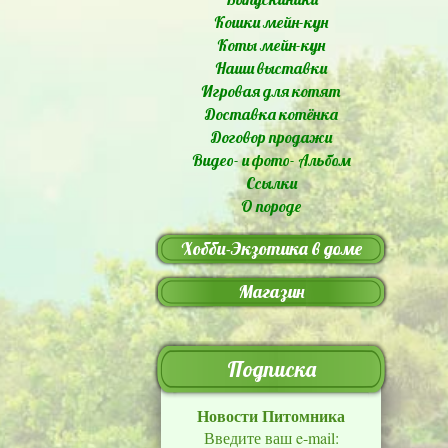
Кошки мейн-кун
Коты мейн-кун
Наши выставки
Игровая для котят
Доставка котёнка
Договор продажи
Видео- и фото- Альбом
Ссылки
О породе
Хобби-Экзотика в доме
Магазин
Подписка
Новости Питомника
Введите ваш e-mail: