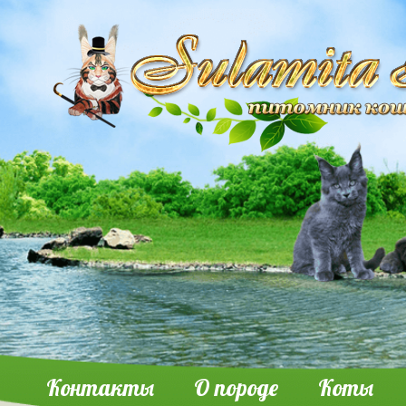
Контакты
О породе
Коты