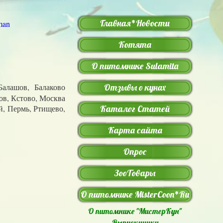
Главная*Новости
Котята
О питомнике Sulamita
Балашов, Балаково
Отзывы о кунах
ов, Кстово, Москва
, Пермь, Ртищево,
Каталог Статей
Карта сайта
Опрос
ЗооТовары
О питомнике MisterCoon*Ru
О питомнике "МистерКун"
Выпускиники