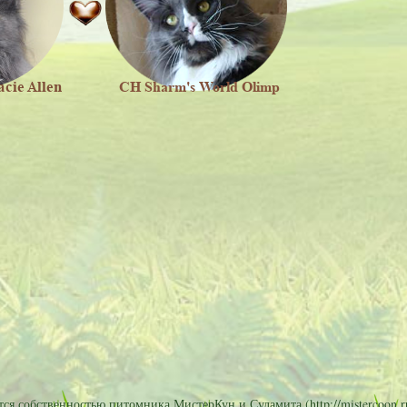
я собственностью питомника МистерКун и Суламита (http://mistercoon.ru