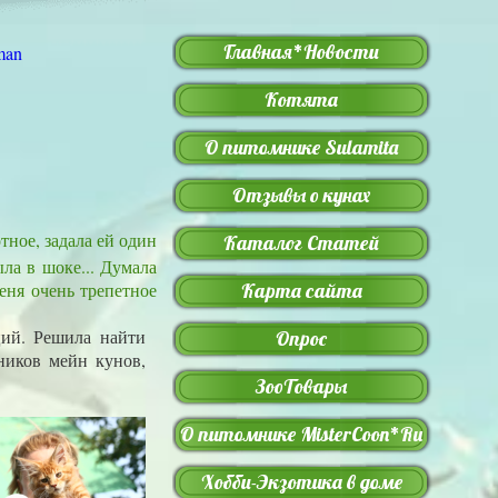
Главная*Новости
Котята
О питомнике Sulamita
Отзывы о кунах
тное, задала ей один
Каталог Статей
ла в шоке... Думала
еня очень трепетное
Карта сайта
й. Решила найти
Опрос
ников мейн кунов,
ЗооТовары
О питомнике MisterCoon*Ru
Хобби-Экзотика в доме