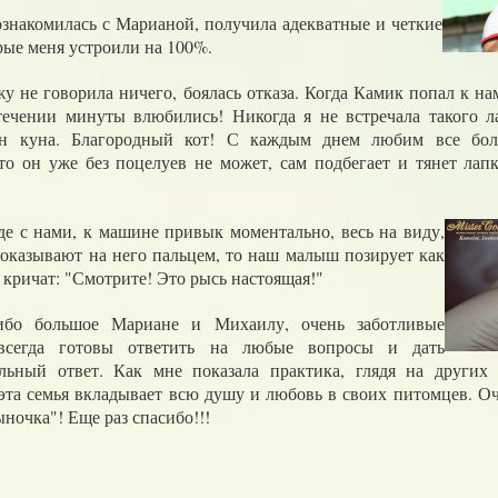
милась с Марианой, получила адекватные и четкие
рые меня устроили на 100%.
говорила ничего, боялась отказа. Когда Камик попал к нам 
течении минуты влюбились! Никогда я не встречала такого л
йн куна. Благородный кот! С каждым днем любим все бо
что он уже без поцелуев не может, сам подбегает и тянет лап
 с нами, к машине привык моментально, весь на виду,
показывают на него пальцем, то наш малыш позирует как
 кричат: "Смотрите! Это рысь настоящая!"
 большое Мариане и Михаилу, очень заботливые
 всегда готовы ответить на любые вопросы и дать
льный ответ. Как мне показала практика, глядя на други
 эта семья вкладывает всю душу и любовь в своих питомцев. О
ыночка"! Еще раз спасибо!!!