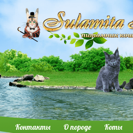
Контакты
О породе
Коты