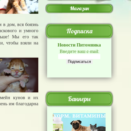
Магазин
в дом, вся боязнь
аскового и умного
Подписка
льше! Мы его так
ки, чтобы взяли на
Новости Питомника
Введите ваш e-mail:
х мейн кунов и их
Баннеры
чень им благодарна