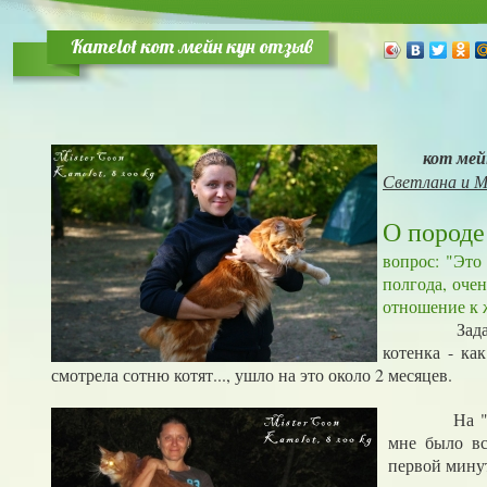
Kamelot кот мейн кун отзыв
кот мей
Светлана и М
О пород
вопрос: "Это
полгода, оче
отношение к 
Задалас
котенка - ка
смотрела сотню котят..., ушло на это около 2 месяцев.
На "
мне было вс
первой минут