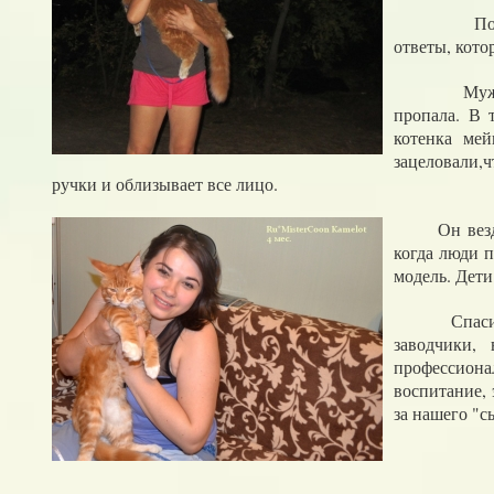
Познако
ответы, кото
Мужу не 
пропала. В 
котенка ме
зацеловали,
ручки и облизывает все лицо.
Он везде
когда люди 
модель. Дети
Спасибо
заводчики,
профессиона
воспитание,
за нашего "с