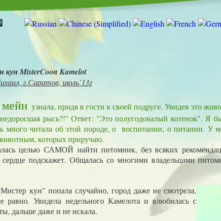
н кун MisterCoon Kamelot
ихаил, г.Саратов, июль`13г
е мейн
узнала, придя в гости к своей подруге. Увидев это живо
 недоросшая рысь?!" Ответ: "Это полугодовалый котенок". Я бы
нь много читала об этой породе, о воспитании, о питании. У м
животным, которых приручаю.
ь целью САМОЙ найти питомник, без всяких рекомендаци
к сердце подскажет. Общалась со многими владельцами питом
Мистер кун" попала случайно, город даже не смотрела,
е равно. Увидела недельного Камелота и влюбилась с
ы, дальше даже и не искала.