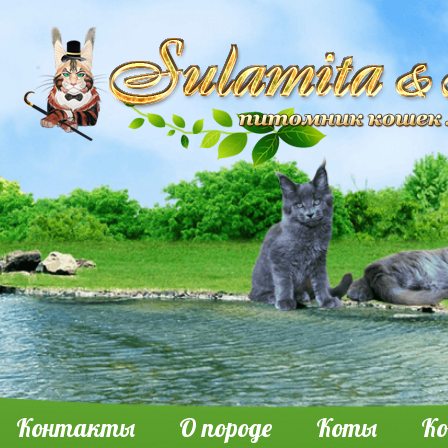
Контакты
О породе
Коты
К