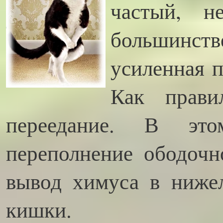
частый, н
большинст
усиленная п
Как прави
переедание. В это
переполнение ободоч
вывод химуса в ниже
кишки.