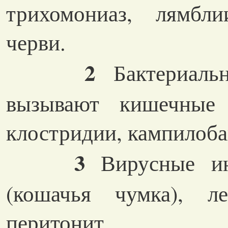
трихомониаз, лямбли
черви.
2
Бактериальн
вызывают кишечные 
клостридии, кампилоба
3
Вирусные ин
(кошачья чумка), л
перитонит.