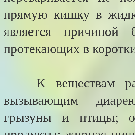
прямую кишку в жидк
является причиной 
протекающих в коротки
К веществам разд
вызывающим диарею
грызуны и птицы; о
продукты; жирная пища