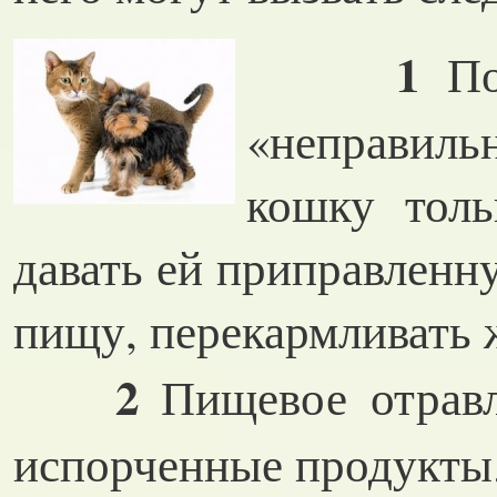
1
По
«неправиль
кошку толь
давать ей приправлен
пищу, перекармливать 
2
Пищевое отравл
испорченные продукты