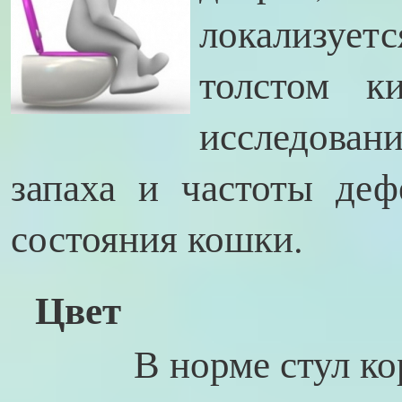
локализует
толстом к
исследован
запаха и частоты деф
состояния кошки.
Цвет
В норме стул кор