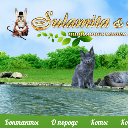
Контакты
О породе
Коты
К