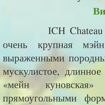
Ви
ICH Chateau de 
очень крупная мэй
выраженными породны
мускулистое, длинное
«мейн куновская»
прямоугольными фор