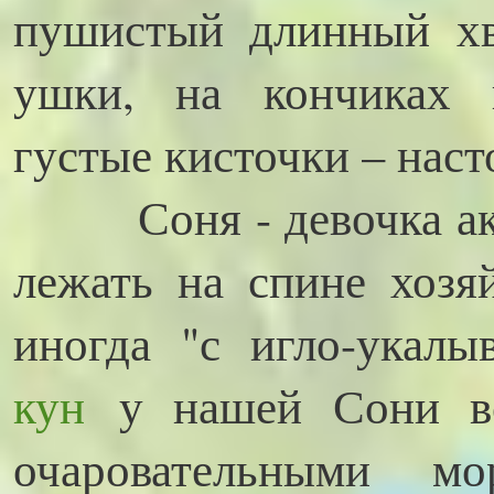
пушистый длинный хв
ушки, на кончиках 
густые кисточки – нас
Соня - девочка акти
лежать на спине хозя
иногда "с игло-укалы
кун
у нашей Сони вс
очаровательными м