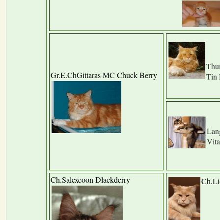
Thun
Gr.E.ChGittaras MC Chuck Berry
Tin 
Lang
Vit
Ch.Salexcoon Dlackderry
Ch.Li