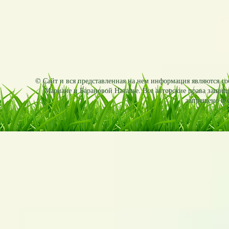
© Сайт и вся представленная на нем информация являются соб
Мариане и Барановой Наталье. Все авторские права защищ
запрещено и б