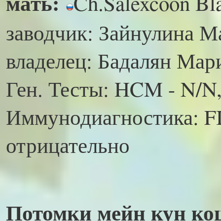
мать:
Ch.Salexcoon Bl
заводчик: Зайнулина 
владелец: Бадалян Ма
Ген. Тесты: HCM - N/N
Иммунодиагностика: FI
отрицательно
Потомки
мейн кун к