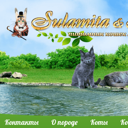
Контакты
О породе
Коты
К