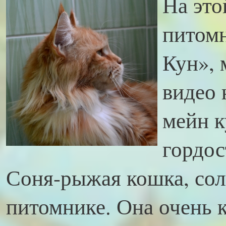
На это
питом
Кун», 
видео
мейн к
гордос
Соня-рыжая кошка, со
питомнике. Она очень к