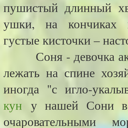
пушистый длинный хв
ушки, на кончиках 
густые кисточки – нас
Соня - девочка акти
лежать на спине хозя
иногда "с игло-укалы
кун
у нашей Сони вс
очаровательными м