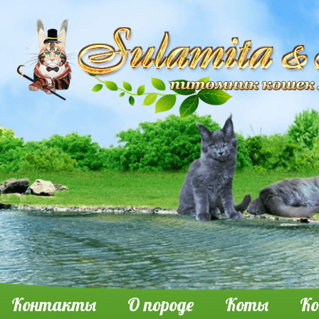
Контакты
О породе
Коты
К