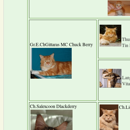
Thun
Gr.E.ChGittaras MC Chuck Berry
Tin 
Lang
Vit
Ch.Salexcoon Dlackderry
Ch.Li