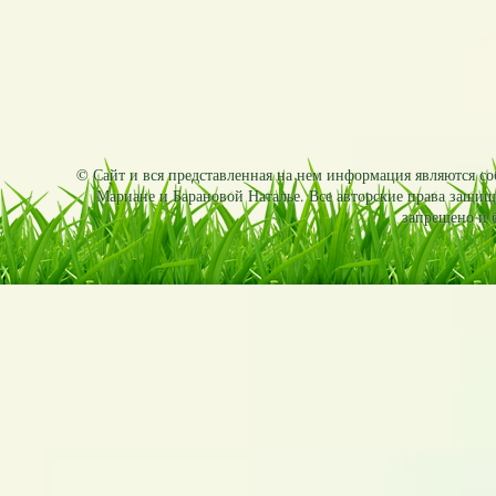
© Сайт и вся представленная на нем информация являются соб
Мариане и Барановой Наталье. Все авторские права защищ
запрещено и б