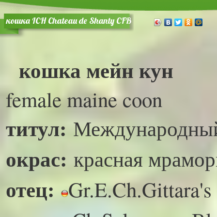
кошка ICH Chateau de Shanty CFB
кошка мейн кун
female maine coon
титул:
Международны
окрас:
красная мраморн
отец:
Gr.E.Ch.Gittara'