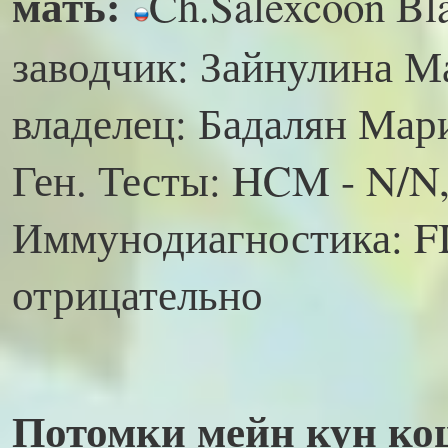
мать:
Ch.Salexcoon Bl
заводчик: Зайнулина 
владелец: Бадалян Ма
Ген. Тесты: HCM - N/N
Иммунодиагностика: FI
отрицательно
Потомки
мейн кун к