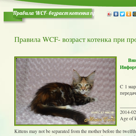
Правила WCF- возраст котенка при продаже
Правила WCF- возраст котенка при пр
Вни
Информ
C 1 ма
передач
______
2014-02
Age of k
Kittens may not be separated from the mother before the twelfth w