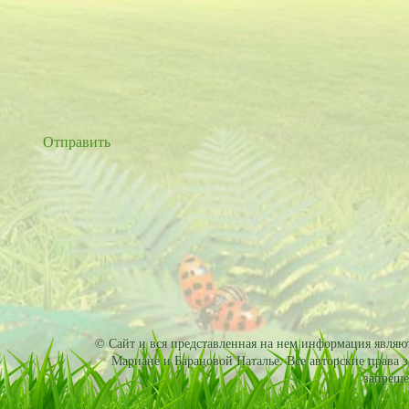
Отправить
© Сайт и вся представленная на нем информация являютс
Мариане и Барановой Наталье. Все авторские права 
запреще