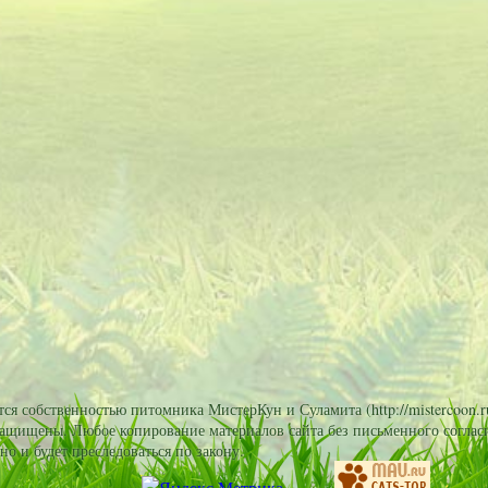
я собственностью питомника МистерКун и Суламита (http://mistercoon.ru
защищены. Любое копирование материалов сайта без письменного согласи
но и будет преследоваться по закону.