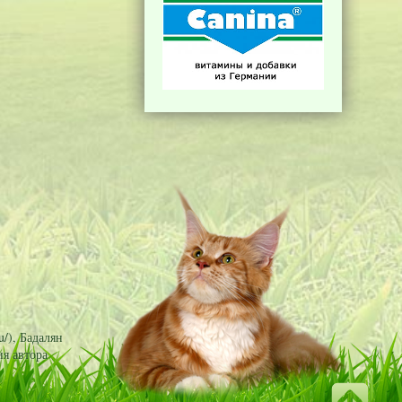
/), Бадалян
я автора