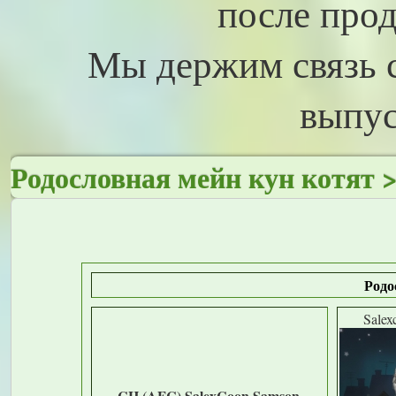
после прод
Мы держим связь 
выпус
Родословная мейн кун котят 
Родо
Salex
CH (AFC) SalexCoon Samson