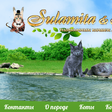
Контакты
О породе
Коты
К