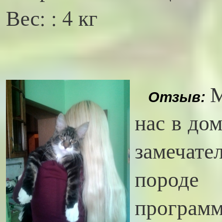
Вес: : 4 кг
М
Отзыв:
нас в до
замечат
породе
програм