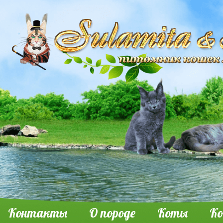
Контакты
О породе
Коты
К