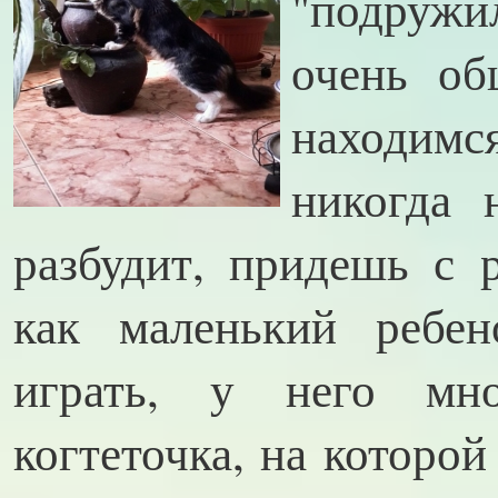
"подружи
очень об
находимся
никогда 
разбудит, придешь с р
как маленький ребе
играть, у него мн
когтеточка, на которой