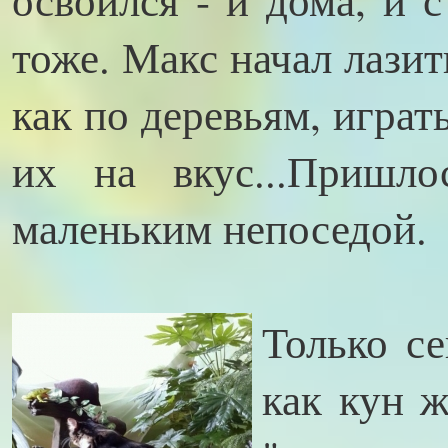
тоже. Макс начал лази
как по деревьям, играт
их на вкус...Пришл
маленьким непоседой.
Только се
как кун ж