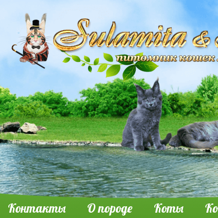
Контакты
О породе
Коты
К