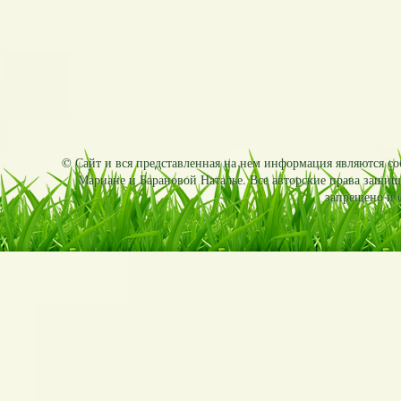
© Сайт и вся представленная на нем информация являются соб
Мариане и Барановой Наталье. Все авторские права защищ
запрещено и б