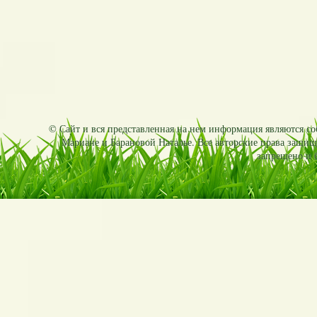
© Сайт и вся представленная на нем информация являются соб
Мариане и Барановой Наталье. Все авторские права защищ
запрещено и б