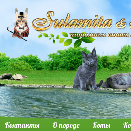
Контакты
О породе
Коты
К