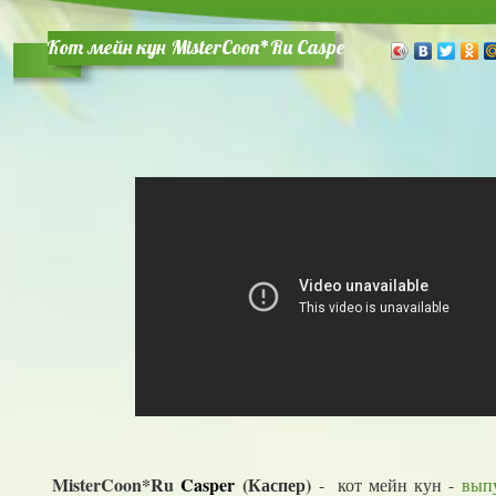
Кот мейн кун MisterCoon*Ru Casper (Каспер)
MisterCoon*Ru
Casper
(Каспер)
- кот мейн кун -
вып