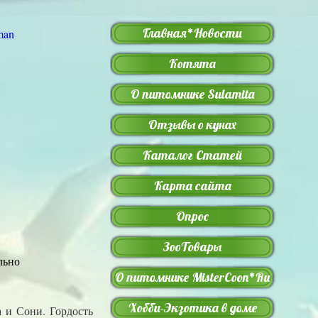
Главная*Новости
Котята
О питомнике Sulamita
Отзывы о кунах
Каталог Статей
Карта сайта
Опрос
ЗооТовары
льно
О питомнике MisterCoon*Ru
Хобби-Экзотика в доме
 и Сони. Гордость