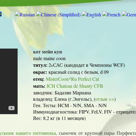
кот мейн кун
male maine coon
титул:
2
САС (кандидат в Чемпионы WCF)
x
окрас:
красный солид с белым, d 09
отец:
MisterCoon*Ru Perfect Cat
мать:
ICH Chateau de Shanty CFB
заводчик:
Бадалян Мариана
владелец: Елена (г.Энгельс), (
отзыв >>
)
Ген. Тесты: HCM - N/N, SMA - N/N
Иммунодиагностика: FIPV, FeLV, FIV - отрицате
Вес: 8,2 кг (в 11 месяцев)
ускник нашего питомника
, сыночек от крупной пары Перфекта