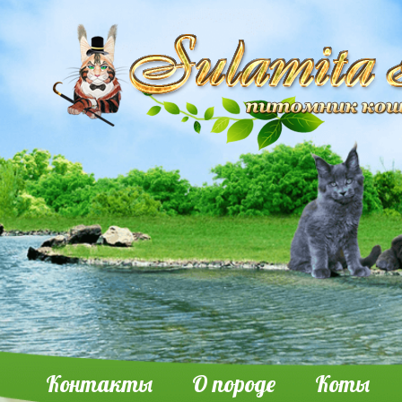
Контакты
О породе
Коты