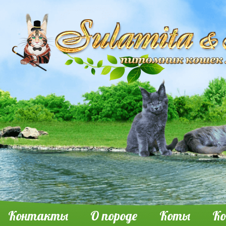
Контакты
О породе
Коты
К