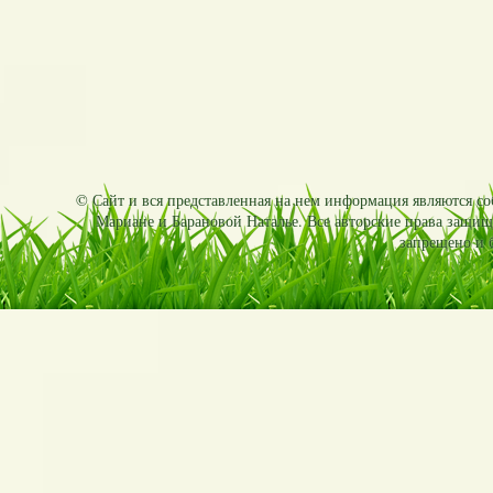
© Сайт и вся представленная на нем информация являются соб
Мариане и Барановой Наталье. Все авторские права защищ
запрещено и б