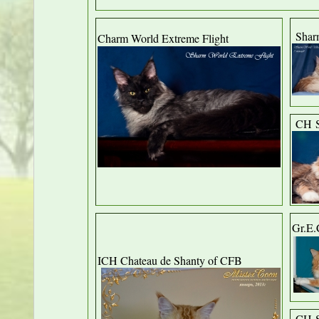
Sharm
Charm World Extreme Flight
CH Sh
Gr.E.
ICH Chateau de Shanty of CFB
CH Sa