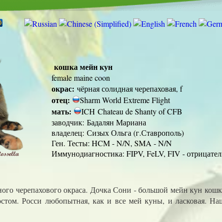
кошка мейн кун
female maine coon
окрас:
чёрная солидная черепаховая, f
отец:
Sharm World Extreme Flight
мать:
ICH Chateau de Shanty of CFB
заводчик:
Бадалян Мариана
владелец:
Сизых Ольга (г.Ставрополь)
Ген. Тесты: HCM - N/N, SMA - N/N
Иммунодиагностика: FIPV, FeLV, FIV - отрицате
ного черепахового окраса. Дочка Сони - большой мейн кун кошк
остом. Росси любопытная, как и все мей куны, и ласковая. На