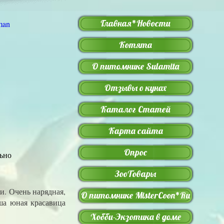
Главная*Новости
Котята
О питомнике Sulamita
Отзывы о кунах
Каталог Статей
Карта сайта
Опрос
льно
ЗооТовары
и. Очень нарядная,
О питомнике MisterCoon*Ru
ша юная красавица
Хобби-Экзотика в доме