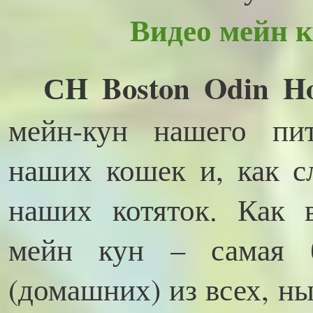
Видео мейн к
СH Boston Odin Ho
мейн-кун нашего пи
наших кошек и, как сл
наших котяток. Как в
мейн кун – самая 
(домашних) из всех, ны