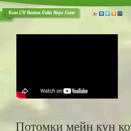
Кот СH Boston Odin Hope Coon
Потомки мейн ку