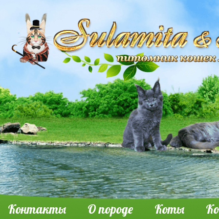
Контакты
О породе
Коты
К