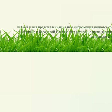
© Сайт и вся представленная на нем информация являются соб
Мариане и Барановой Наталье. Все авторские права защищ
запрещено и б